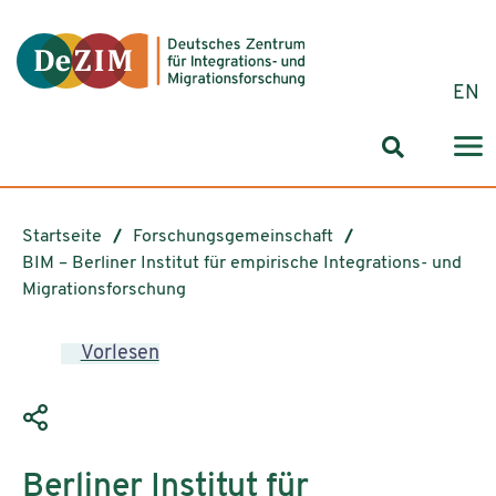
Zum ReadSpeaker webReader springen
Zum Inhalt springen
Zur Navigation springen
Zu Cookie-Einstellungen springen
EN
Suchformul
Startseite
Forschungsgemeinschaft
BIM – Berliner Institut für empirische Integrations- und
Migrationsforschung
Vorlesen
Berliner Institut für