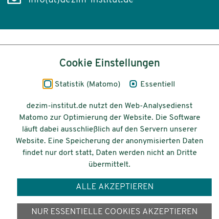
info(at)dezim-institut.de
Inhalt
Cookie Einstellungen
Impressum
Statistik (Matomo)
Essentiell
Datenschutz
dezim-institut.de nutzt den Web-Analysedienst
Matomo zur Optimierung der Website. Die Software
Barrierefreiheit
läuft dabei ausschließlich auf den Servern unserer
Website. Eine Speicherung der anonymisierten Daten
© 2026 Deutsches Zentrum für
findet nur dort statt, Daten werden nicht an Dritte
Integrations-
übermittelt.
und Migrationsforschung DeZIM e.V.
ALLE AKZEPTIEREN
Gefördert vom
NUR ESSENTIELLE COOKIES AKZEPTIEREN