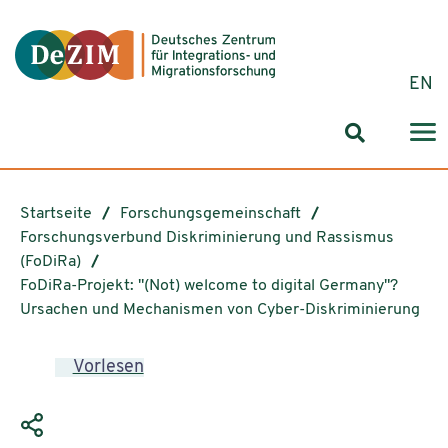
Zum ReadSpeaker webReader springen
Zum Inhalt springen
Zur Navigation springen
Zu Cookie-Einstellungen springen
EN
Suchformul
Startseite
Forschungsgemeinschaft
Forschungsverbund Diskriminierung und Rassismus
(FoDiRa)
FoDiRa-Projekt: "(Not) welcome to digital Germany"?
Ursachen und Mechanismen von Cyber-Diskriminierung
Vorlesen