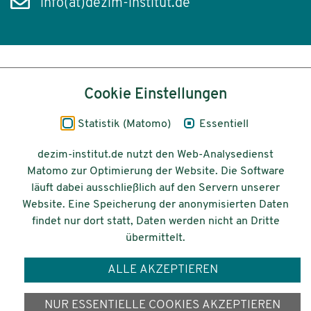
info(at)dezim-institut.de
Inhalt
Cookie Einstellungen
Impressum
Statistik (Matomo)
Essentiell
Datenschutz
dezim-institut.de nutzt den Web-Analysedienst
Matomo zur Optimierung der Website. Die Software
Barrierefreiheit
läuft dabei ausschließlich auf den Servern unserer
Website. Eine Speicherung der anonymisierten Daten
© 2026 Deutsches Zentrum für
findet nur dort statt, Daten werden nicht an Dritte
Integrations-
übermittelt.
und Migrationsforschung DeZIM e.V.
ALLE AKZEPTIEREN
Gefördert vom
NUR ESSENTIELLE COOKIES AKZEPTIEREN