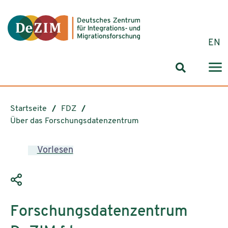
Zum ReadSpeaker webReader springen
Zum Inhalt springen
Zur Navigation springen
Zu Cookie-Einstellungen springen
EN
Suchformul
Startseite
FDZ
Über das Forschungsdatenzentrum
Vorlesen
Forschungsdatenzentrum