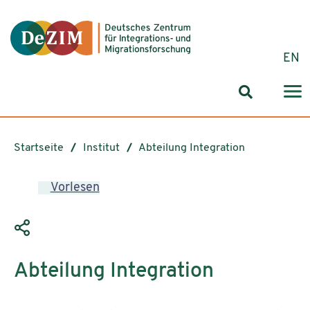
Zum ReadSpeaker webReader springen
Zum Inhalt springen
Zur Navigation springen
Zu Cookie-Einstellungen springen
EN
Suchformul
Startseite
Institut
Abteilung Integration
Vorlesen
Abteilung Integration