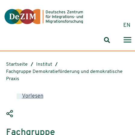
Zum ReadSpeaker webReader springen
Zum Inhalt springen
Zur Navigation springen
Zu Cookie-Einstellungen springen
EN
Suchformul
Startseite
Institut
Fachgruppe Demokratieförderung und demokratische
Praxis
Vorlesen
Fachgruppe