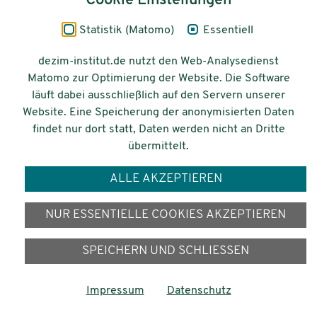
Cookie Einstellungen
E-Mail senden
Statistik (Matomo)
Essentiell
dezim-institut.de nutzt den Web-Analysedienst
Seite 1 von 3
Matomo zur Optimierung der Website. Die Software
läuft dabei ausschließlich auf den Servern unserer
1
2
3
Website. Eine Speicherung der anonymisierten Daten
findet nur dort statt, Daten werden nicht an Dritte
übermittelt.
ALLE AKZEPTIEREN
NUR ESSENTIELLE COOKIES AKZEPTIEREN
Bleiben Sie mit uns in
Kontakt
SPEICHERN UND SCHLIESSEN
Impressum
Datenschutz
Abonnieren Sie unsere