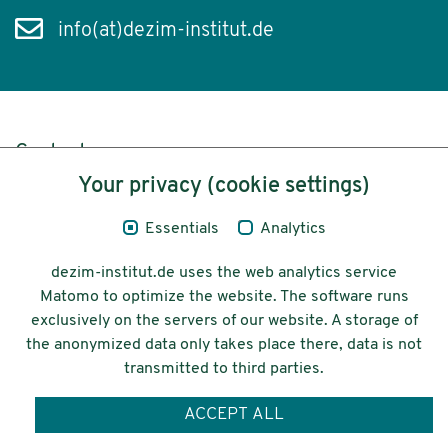
info(at)dezim-institut.de
Content
Your privacy (cookie settings)
Legal Notice
Essentials
Analytics
Privacy
dezim-institut.de uses the web analytics service
Accessibility
Matomo to optimize the website. The software runs
exclusively on the servers of our website. A storage of
© 2026 Deutsches Zentrum für
the anonymized data only takes place there, data is not
Integrations-
transmitted to third parties.
und Migrationsforschung DeZIM e.V.
ACCEPT ALL
Funding