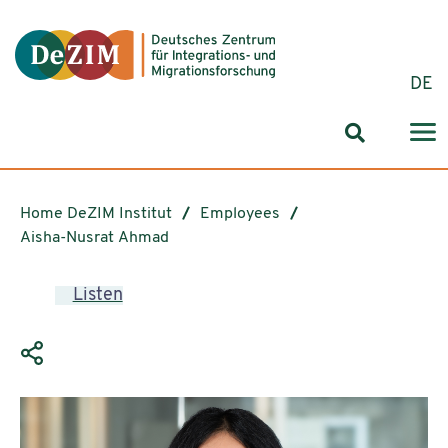
Jump to ReadSpeaker webReader
Jump to content
Jump to navigation
Jump to cookie settings
DE
Search for
Home DeZIM Institut
Employees
Aisha-Nusrat Ahmad
Listen