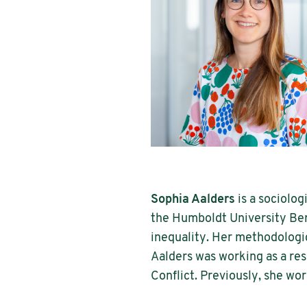
Sophia Aalders
is a sociolog
the Humboldt University Berl
inequality. Her methodologic
Aalders was working as a res
Conflict. Previously, she wo