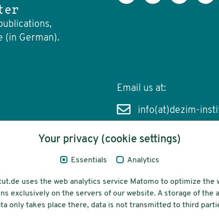
ter
publications,
e (in German).
Email us at:
info(at)dezim-insti
Your privacy (cookie settings)
Essentials
Analytics
cessibility
Funding
tut.de uses the web analytics service Matomo to optimize the 
ns exclusively on the servers of our website. A storage of th
ta only takes place there, data is not transmitted to third parti
ons-