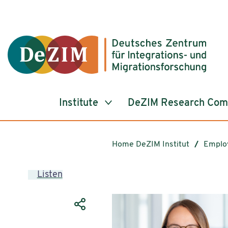
Jump to ReadSpeaker webReader
Jump to content
Jump to navigation
Jump to cookie settings
Institute
DeZIM Research Co
Home DeZIM Institut
Emplo
Listen