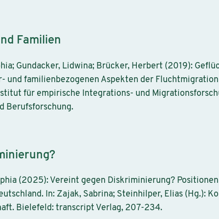
nd Familien
hia; Gundacker, Lidwina; Brücker, Herbert (2019): Geflü
r- und familienbezogenen Aspekten der Fluchtmigration 
nstitut für empirische Integrations- und Migrationsfors
nd Berufsforschung.
minierung?
ophia (2025): Vereint gegen Diskriminierung? Positione
tschland. In: Zajak, Sabrina; Steinhilper, Elias (Hg.): K
ft. Bielefeld: transcript Verlag, 207-234.