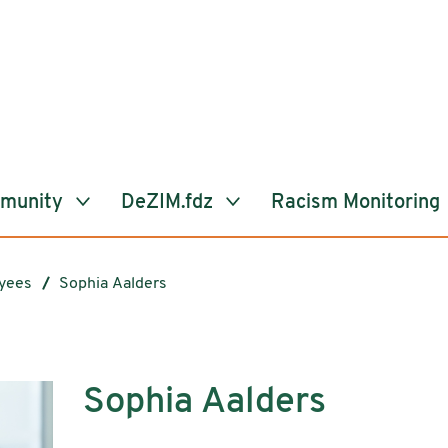
mmunity
DeZIM.fdz
Racism Monitoring
yees
Sophia Aalders
Sophia Aalders