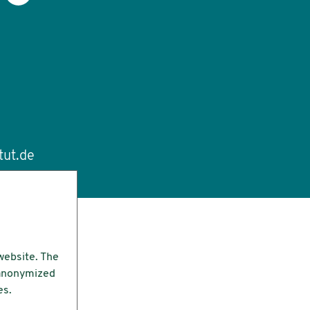
tut.de
website. The
e anonymized
es.