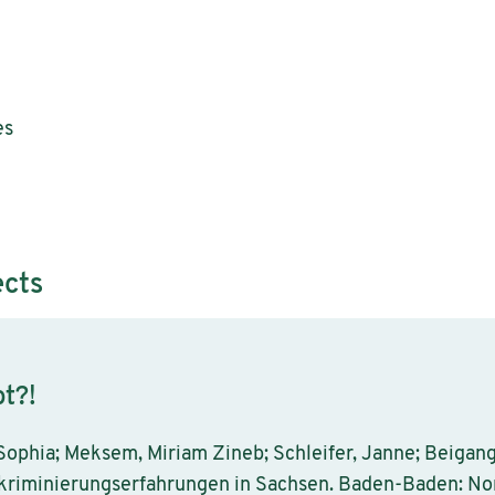
es
ects
bt?!
 Sophia; Meksem, Miriam Zineb; Schleifer, Janne; Beigang
skriminierungserfahrungen in Sachsen. Baden-Baden: No