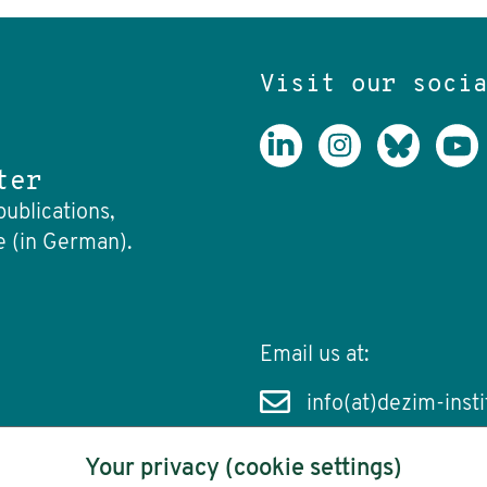
Visit our soci
ter
publications,
e (in German).
Email us at:
info(at)dezim-insti
Your privacy (cookie settings)