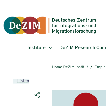
Jump to ReadSpeaker webReader
Jump to content
Jump to navigation
Jump to cookie settings
Institute
DeZIM Research Co
Home DeZIM Institut
Emplo
Listen