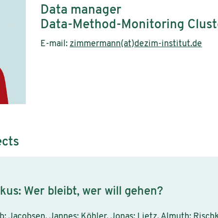
Data manager
Data-Method-Monitoring Clust
E-mail:
zimmermann(at)dezim-institut.de
ects
s: Wer bleibt, wer will gehen?
b; Jacobsen, Jannes; Köhler, Jonas; Lietz, Almuth; Risc