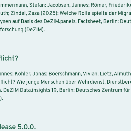
Zimmermann, Stefan; Jacobsen, Jannes; Römer, Friederike;
uth; Zindel, Zaza (2025): Welche Rolle spielte der Migr
en auf Basis des DeZIM.panels. Factsheet, Berlin: Deu
sforschung (DeZIM).
licht?
annes; Köhler, Jonas; Boerschmann, Vivian; Lietz, Almu
licht? Wie junge Menschen über Wehrdienst, Dienstbere
. DeZIM Data.insights 19, Berlin: Deutsches Zentrum für
).
ease 5.0.0.