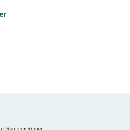
er
hke, Ramona; Römer,