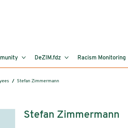
mmunity
DeZIM.fdz
Racism Monitoring
yees
Stefan Zimmermann
Stefan Zimmermann