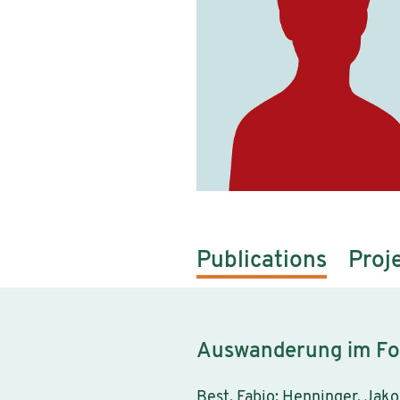
Publications
Proj
Auswanderung im Foku
Best, Fabio; Henninger, Jako