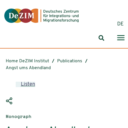
Jump to ReadSpeaker webReader
Jump to content
Jump to navigation
Jump to cookie settings
DE
Search for
Home DeZIM Institut
Publications
Angst ums Abendland
Listen
Publication type:
Monograph