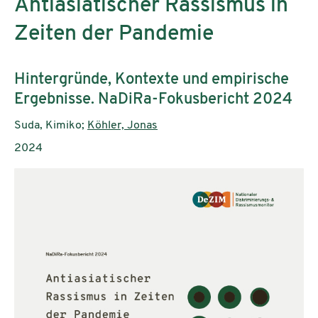
Antiasiatischer Rassismus in
Zeiten der Pandemie
Subtitle:
Hintergründe, Kontexte und empirische
Ergebnisse. NaDiRa-Fokusbericht 2024
Authors:
Suda, Kimiko;
Köhler, Jonas
Publication year:
2024