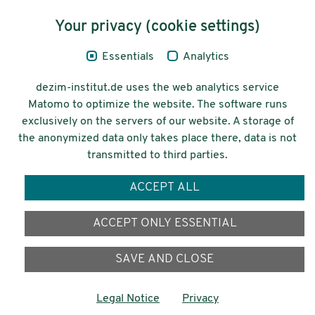
Content
Your privacy (cookie settings)
Legal Notice
Essentials
Analytics
Privacy
dezim-institut.de uses the web analytics service
Accessibility
Matomo to optimize the website. The software runs
exclusively on the servers of our website. A storage of
© 2026 Deutsches Zentrum für
the anonymized data only takes place there, data is not
Integrations-
transmitted to third parties.
und Migrationsforschung DeZIM e.V.
ACCEPT ALL
Funding
ACCEPT ONLY ESSENTIAL
SAVE AND CLOSE
Legal Notice
Privacy