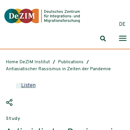
Jump to ReadSpeaker webReader
Jump to content
Jump to navigation
Jump to cookie settings
DE
Search for
Home DeZIM Institut
Publications
Antiasiatischer Rassismus in Zeiten der Pandemie
Listen
Publication type:
Study