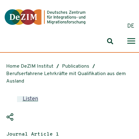
Jump to ReadSpeaker webReader
Jump to content
Jump to navigation
Jump to cookie settings
DE
Search for
Home DeZIM Institut
Publications
Berufserfahrene Lehrkräfte mit Qualifikation aus dem
Ausland
Listen
Publication type:
Journal Article 1