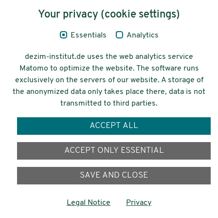
Your privacy (cookie settings)
Legal Notice
Essentials
Analytics
Privacy
dezim-institut.de uses the web analytics service
Accessibility
Matomo to optimize the website. The software runs
exclusively on the servers of our website. A storage of
© 2026 Deutsches Zentrum für
the anonymized data only takes place there, data is not
Integrations-
transmitted to third parties.
und Migrationsforschung DeZIM e.V.
ACCEPT ALL
Funding
ACCEPT ONLY ESSENTIAL
SAVE AND CLOSE
Legal Notice
Privacy