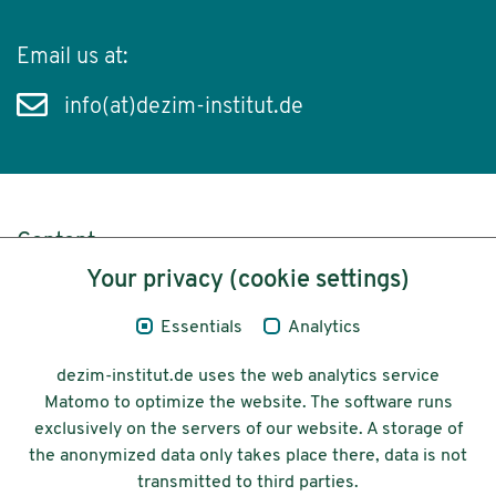
Email us at:
info(at)dezim-institut.de
Content
Your privacy (cookie settings)
Legal Notice
Essentials
Analytics
Privacy
dezim-institut.de uses the web analytics service
Accessibility
Matomo to optimize the website. The software runs
exclusively on the servers of our website. A storage of
© 2026 Deutsches Zentrum für
the anonymized data only takes place there, data is not
Integrations-
transmitted to third parties.
und Migrationsforschung DeZIM e.V.