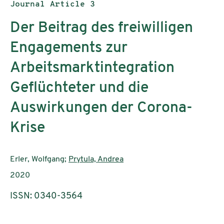
Publication type:
Journal Article 3
Der Beitrag des freiwilligen
Engagements zur
Arbeitsmarktintegration
Geflüchteter und die
Auswirkungen der Corona-
Krise
Authors:
Erler, Wolfgang;
Prytula, Andrea
Publication year:
2020
ISSN: 0340-3564