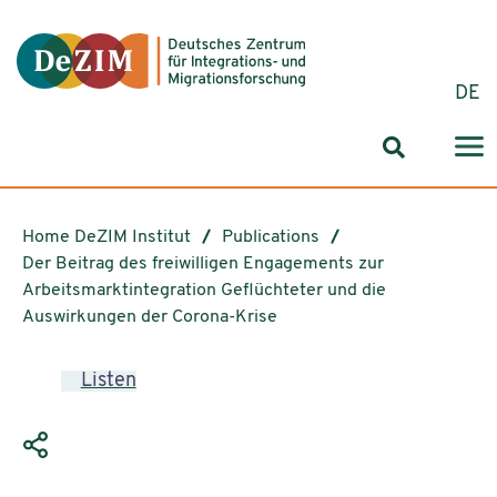
Jump to ReadSpeaker webReader
Jump to content
Jump to navigation
Jump to cookie settings
DE
Search for
Home DeZIM Institut
Publications
Der Beitrag des freiwilligen Engagements zur
Arbeitsmarktintegration Geflüchteter und die
Auswirkungen der Corona-Krise
Listen