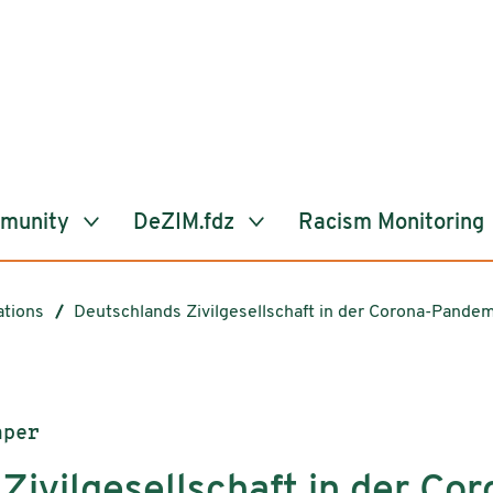
mmunity
DeZIM.fdz
Racism Monitoring
ations
Deutschlands Zivilgesellschaft in der Corona-Pande
aper
Zivilgesellschaft in der C