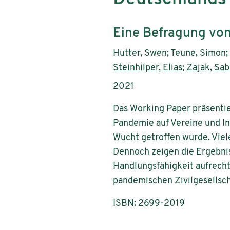
Subtitle:
Eine Befragung von
Authors:
Hutter, Swen; Teune, Simon; 
Steinhilper, Elias
;
Zajak, Sab
Publication year:
2021
Das Working Paper präsenti
Pandemie auf Vereine und Ini
Wucht getroffen wurde. Viel
Dennoch zeigen die Ergebnis
Handlungsfähigkeit aufrecht
pandemischen Zivilgesellsch
ISBN: 2699-2019