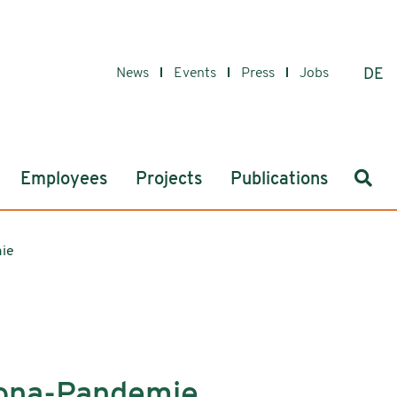
News
Events
Press
Jobs
DE
Sear
Employees
Projects
Publications
mie
orona-Pandemie