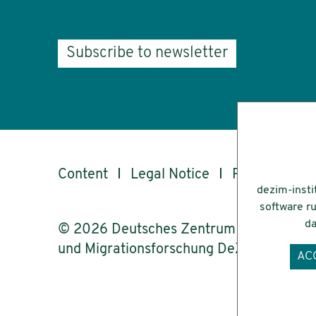
Subscribe to newsletter
Content
Legal Notice
Privacy
Ac
dezim-insti
software ru
da
© 2026 Deutsches Zentrum für Integrati
und Migrationsforschung DeZIM e.V.
AC