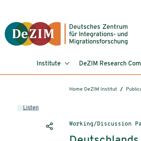
Jump to ReadSpeaker webReader
Jump to content
Jump to navigation
Jump to cookie settings
Institute
DeZIM Research Co
Home DeZIM Institut
Public
Listen
Publication type:
Working/Discussion P
Deutschlands 