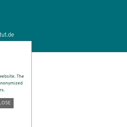
tut.de
website. The
e anonymized
es.
LOSE