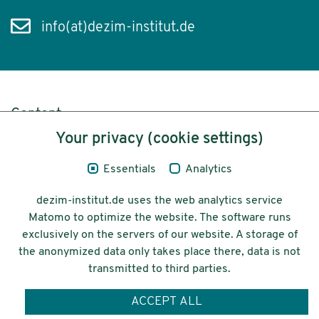
info(at)dezim-institut.de
Content
Your privacy (cookie settings)
Legal Notice
Essentials
Analytics
Privacy
dezim-institut.de uses the web analytics service
Accessibility
Matomo to optimize the website. The software runs
exclusively on the servers of our website. A storage of
© 2026 Deutsches Zentrum für
the anonymized data only takes place there, data is not
Integrations-
transmitted to third parties.
und Migrationsforschung DeZIM e.V.
ACCEPT ALL
Funding