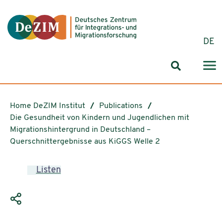
Jump to ReadSpeaker webReader
Jump to content
Jump to navigation
Jump to cookie settings
DE
Search for
Home DeZIM Institut
Publications
Die Gesundheit von Kindern und Jugendlichen mit
Migrationshintergrund in Deutschland –
Querschnittergebnisse aus KiGGS Welle 2
Listen