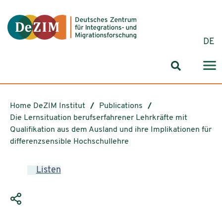
Jump to ReadSpeaker webReader
Jump to content
Jump to navigation
Jump to cookie settings
DE
Search for
Home DeZIM Institut
Publications
Die Lernsituation berufserfahrener Lehrkräfte mit
Qualifikation aus dem Ausland und ihre Implikationen für
differenzsensible Hochschullehre
Listen