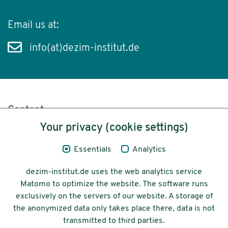
Email us at:
info(at)dezim-institut.de
Content
Your privacy (cookie settings)
Legal Notice
Essentials
Analytics
Privacy
dezim-institut.de uses the web analytics service
Accessibility
Matomo to optimize the website. The software runs
exclusively on the servers of our website. A storage of
© 2026 Deutsches Zentrum für
the anonymized data only takes place there, data is not
Integrations-
transmitted to third parties.
und Migrationsforschung DeZIM e.V.