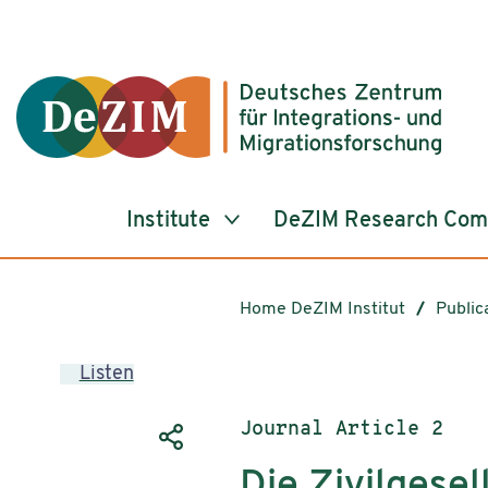
Jump to ReadSpeaker webReader
Jump to content
Jump to navigation
Jump to cookie settings
Institute
DeZIM Research Co
Home DeZIM Institut
Public
Listen
Publication type:
Journal Article 2
Die Zivilgesel