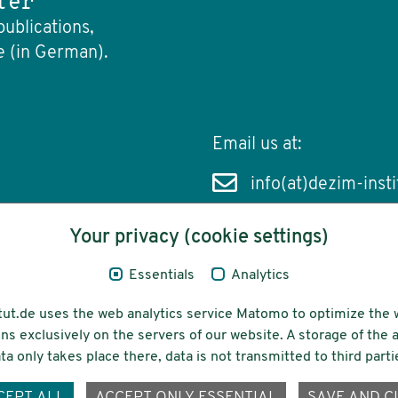
ter
publications,
e (in German).
Email us at:
info(at)dezim-insti
Your privacy (cookie settings)
Essentials
Analytics
cessibility
Funding
tut.de uses the web analytics service Matomo to optimize the 
ns exclusively on the servers of our website. A storage of th
ta only takes place there, data is not transmitted to third parti
ons-
CEPT ALL
ACCEPT ONLY ESSENTIAL
SAVE AND C