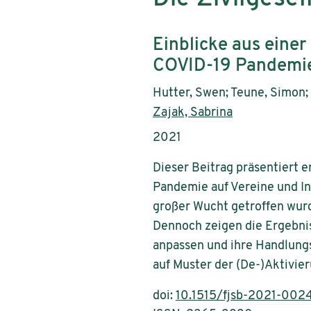
Subtitle:
Einblicke aus eine
COVID-19 Pandemi
Authors:
Hutter, Swen; Teune, Simon; 
Zajak, Sabrina
Publication year:
2021
Dieser Beitrag präsentiert 
Pandemie auf Vereine und Ini
großer Wucht getroffen wur
Dennoch zeigen die Ergebnis
anpassen und ihre Handlung
auf Muster der (De-)Aktivieru
doi:
10.1515/fjsb-2021-002