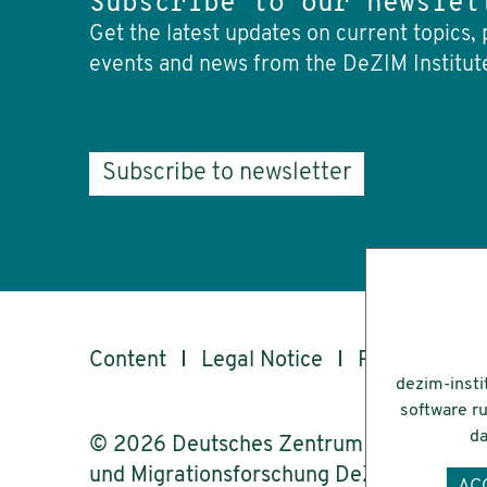
Subscribe to our newslet
Get the latest updates on current topics, 
events and news from the DeZIM Institut
Subscribe to newsletter
Content
Legal Notice
Privacy
Ac
dezim-insti
software ru
da
© 2026 Deutsches Zentrum für Integrati
und Migrationsforschung DeZIM e.V.
AC