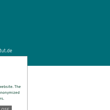
tut.de
website. The
e anonymized
es.
LOSE