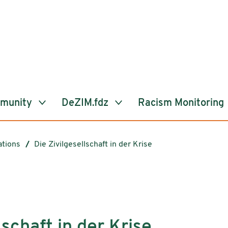
mmunity
DeZIM.fdz
Racism Monitoring
ations
Die Zivilgesellschaft in der Krise
lschaft in der Krise