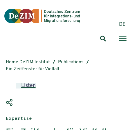
Jump to ReadSpeaker webReader
Jump to content
Jump to navigation
Jump to cookie settings
DE
Search for
Home DeZIM Institut
Publications
Ein Zeitfenster für Vielfalt
Listen
Publication type:
Expertise