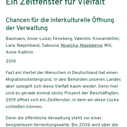
Ein Zeitfenster für Vielfalt
Subtitle:
Chancen für die interkulturelle Öffnung
der Verwaltung
Authors:
Baumann, Anne-Luise; Feneberg, Valentin; Kronenbitter,
Lara; Naqshband, Saboura;
Nowicka, Magdalena
; Will,
Anne-Kathrin
Publication year:
2019
Fast ein Viertel der Menschen in Deutschland hat einen
Migrationshintergrund. In den Behörden unseres Landes
aber spiegelt sich diese Vielfalt kaum wieder. Denn hier
sind es gerade einmal sechs Prozent der Beschäftigten.
2019 öffnet sich ein Zeitfenster, in dem wir diese Lücke
schließen können.
Denn die öffentliche Verwaltung steht vor einer
beispiellosen Verrentungswelle. Bis 2036 wird über die