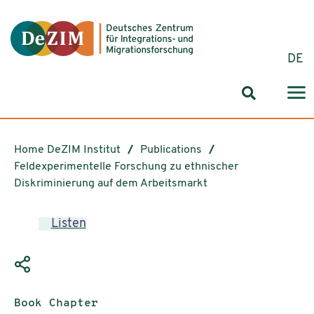
Jump to ReadSpeaker webReader
Jump to content
Jump to navigation
Jump to cookie settings
DE
Search for
Home DeZIM Institut
Publications
Feldexperimentelle Forschung zu ethnischer
Diskriminierung auf dem Arbeitsmarkt
Listen
Publication type:
Book Chapter