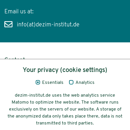
Email us at:
info(at)dezim-institut.de
Content
Your privacy (cookie settings)
Legal Notice
Essentials
Analytics
Privacy
dezim-institut.de uses the web analytics service
Accessibility
Matomo to optimize the website. The software runs
exclusively on the servers of our website. A storage of
© 2026 Deutsches Zentrum für
the anonymized data only takes place there, data is not
Integrations-
transmitted to third parties.
und Migrationsforschung DeZIM e.V.