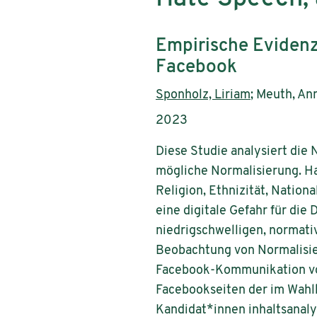
Subtitle:
Empirische Eviden
Facebook
Authors:
Sponholz, Liriam
; Meuth, An
Publication year:
2023
Diese Studie analysiert di
mögliche Normalisierung. Ha
Religion, Ethnizität, Nation
eine digitale Gefahr für die
niedrigschwelligen, normati
Beobachtung von Normalisie
Facebook-Kommunikation von
Facebookseiten der im Wahlk
Kandidat*innen inhaltsanaly