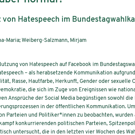
z von Hatespeech im Bundestagwahlka
na-Maria; Weiberg-Salzmann, Mirjam
e Nutzung von Hatespeech auf Facebook im Bundestagsw
tespeech – als herabsetzende Kommunikation aufgrund e
alität, Rasse, Hautfarbe, Herkunft, Gender oder sexuelle 
 Demokratie, die sich im Zuge von Ereignissen wie nation
ven Ansprüche der Social Media begünstigen sowohl die 
rungsprozessen in der öffentlichen Kommunikation. Um 
 Parteien und Politiker*innen zu beobachten, wurden a
ampf konkurrierenden politischen Parteien, Spitzenpol
tisch untersucht, die in den letzten vier Wochen des Wa