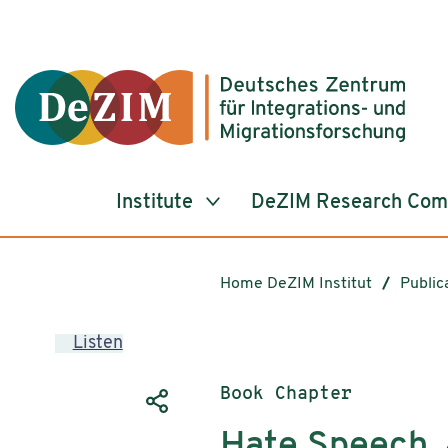
Jump to ReadSpeaker webReader
Jump to content
Jump to navigation
Jump to cookie settings
Institute
DeZIM Research Co
Home DeZIM Institut
Public
Listen
Publication type:
Book Chapter
Hate Speech,