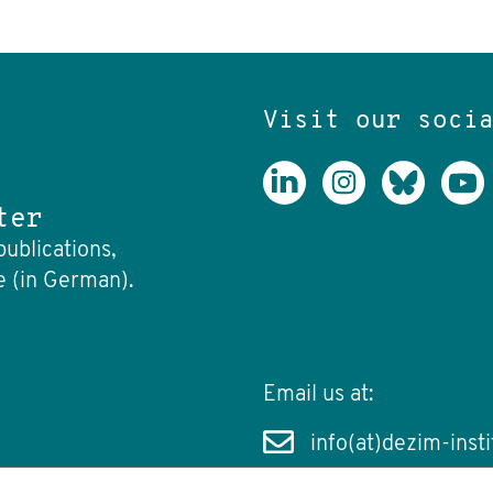
Visit our soci
ter
publications,
e (in German).
Email us at:
info(at)dezim-insti