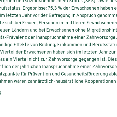
tergrund und sozioökonomischem Status (SES) sowie de
ufsstatus. Ergebnisse: 75,3 % der Erwachsenen haben e
m letzten Jahr vor der Befragung in Anspruch genomme
e sich bei Frauen, Personen im mittleren Erwachsenena
neuen Ländern und bei Erwachsenen ohne Migrationshint
ats-Prävalenz der Inanspruchnahme einer Zahnvorsorg
tändige Effekte von Bildung, Einkommen und Berufsstatu
 Viertel der Erwachsenen haben sich im letzten Jahr zur
ass ein Viertel nicht zur Zahnvorsorge gegangen ist. Dies
htlich der jährlichen Inanspruchnahme einer Zahnvorso
atzpunkte für Prävention und Gesundheitsförderung abl
ahmen wären zahnärztlich-hausärztliche Kooperationen
3