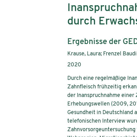
Inanspruchna
durch Erwach
Subtitle:
Ergebnisse der GE
Authors:
Krause, Laura; Frenzel Baudi
Publication year:
2020
Durch eine regelmäßige In
Zahnfleisch frühzeitig erka
der Inanspruchnahme einer 
Erhebungswellen (2009, 201
Gesundheit in Deutschland 
telefonischen Interview wur
Zahnvorsorgeuntersuchung t