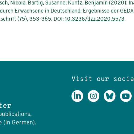
isch, Nicola; Bartig, Susanne; Kuntz, Benjamin (2020): 
urch Erwachsene in Deutschland: Ergebnisse der GEDA
schrift (75), 353-365. DOI:
10.3238/dzz.2020.5573
.
Visit our soci
ter
publications,
e (in German).