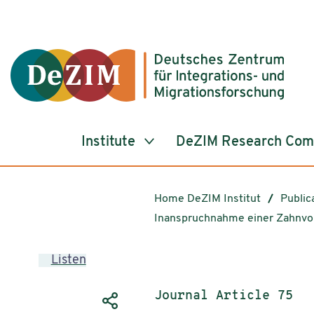
Jump to ReadSpeaker webReader
Jump to content
Jump to navigation
Jump to cookie settings
Institute
DeZIM Research Co
Home DeZIM Institut
Public
Inanspruchnahme einer Zahnvo
Listen
Publication type:
Journal Article 75