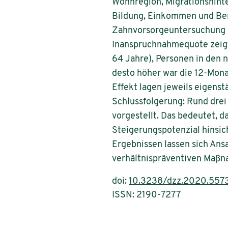
Wohnregion, Migra­tionshin
Bildung, Einkommen und Ber
Zahnvorsorgeuntersuchung i
Inanspruchnahmequote zeigt
64 Jahre), Personen in den 
desto höher war die 12-Mon
Effekt lagen jeweils eigens
Schlussfolgerung: Rund drei
vorgestellt. Das bedeutet, d
Steigerungspotenzial hinsic
Ergebnissen lassen sich Ans
verhältnispräventiven Maßn
doi:
10.3238/dzz.2020.557
ISSN: 2190-7277