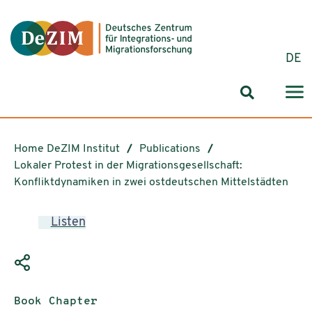
Jump to ReadSpeaker webReader
Jump to content
Jump to navigation
Jump to cookie settings
DE
Search for
Home DeZIM Institut
Publications
Lokaler Protest in der Migrationsgesellschaft:
Konfliktdynamiken in zwei ostdeutschen Mittelstädten
Listen
Publication type:
Book Chapter