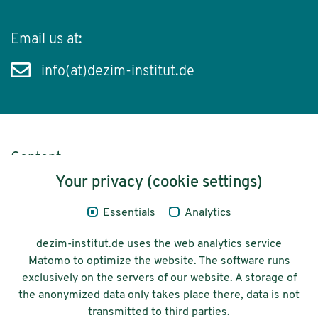
Email us at:
info(at)dezim-institut.de
Content
Your privacy (cookie settings)
Legal Notice
Essentials
Analytics
Privacy
dezim-institut.de uses the web analytics service
Accessibility
Matomo to optimize the website. The software runs
exclusively on the servers of our website. A storage of
© 2026 Deutsches Zentrum für
the anonymized data only takes place there, data is not
Integrations-
transmitted to third parties.
und Migrationsforschung DeZIM e.V.