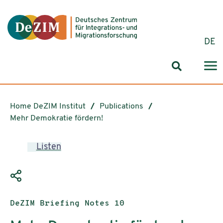
Jump to ReadSpeaker webReader
Jump to content
Jump to navigation
Jump to cookie settings
DE
Search for
Home DeZIM Institut
Publications
Mehr Demokratie fördern!
Listen
Publication type:
DeZIM Briefing Notes 10