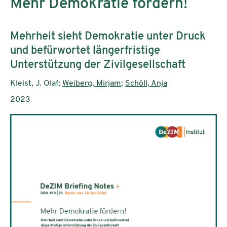
Mehr Demokratie fördern!
Subtitle:
Mehrheit sieht Demokratie unter Druck
und befürwortet längerfristige
Unterstützung der Zivilgesellschaft
Authors:
Kleist, J. Olaf;
Weiberg, Mirjam
;
Schöll, Anja
Publication year:
2023