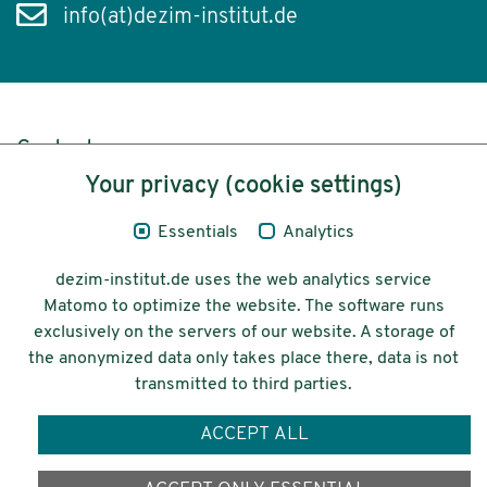
info(at)dezim-institut.de
Content
Your privacy (cookie settings)
Legal Notice
Essentials
Analytics
Privacy
dezim-institut.de uses the web analytics service
Accessibility
Matomo to optimize the website. The software runs
exclusively on the servers of our website. A storage of
© 2026 Deutsches Zentrum für
the anonymized data only takes place there, data is not
Integrations-
transmitted to third parties.
und Migrationsforschung DeZIM e.V.
ACCEPT ALL
Funding