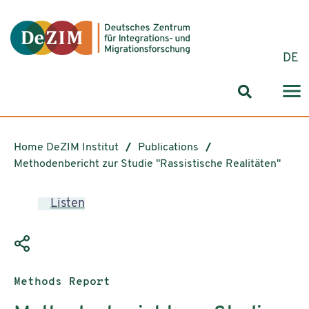
Jump to ReadSpeaker webReader
Jump to content
Jump to navigation
Jump to cookie settings
DE
Search for
Home DeZIM Institut
Publications
Methodenbericht zur Studie "Rassistische Realitäten"
Listen
Publication type:
Methods Report