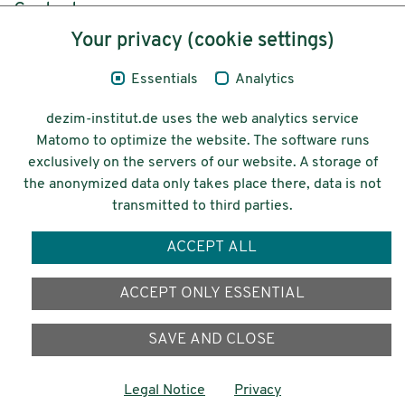
Content
Your privacy (cookie settings)
Legal Notice
Essentials
Analytics
Privacy
dezim-institut.de uses the web analytics service
Accessibility
Matomo to optimize the website. The software runs
exclusively on the servers of our website. A storage of
© 2026 Deutsches Zentrum für
the anonymized data only takes place there, data is not
Integrations-
transmitted to third parties.
und Migrationsforschung DeZIM e.V.
ACCEPT ALL
Funding
ACCEPT ONLY ESSENTIAL
SAVE AND CLOSE
Legal Notice
Privacy