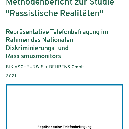
Methodenbericht zur Studie
"Rassistische Realitäten"
Subtitle:
Repräsentative Telefonbefragung im
Rahmen des Nationalen
Diskriminierungs- und
Rassismusmonitors
Authors:
BIK ASCHPURWIS + BEHRENS GmbH
Publication year:
2021