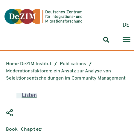
Jump to ReadSpeaker webReader
Jump to content
Jump to navigation
Jump to cookie settings
DE
Search for
Home DeZIM Institut
Publications
Moderationsfaktoren: ein Ansatz zur Analyse von
Selektionsentscheidungen im Community Management
Listen
Publication type:
Book Chapter