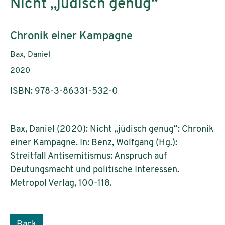
Nicht „jüdisch genug“
Subtitle:
Chronik einer Kampagne
Authors:
Bax, Daniel
Publication year:
2020
ISBN: 978-3-86331-532-0
Bax, Daniel (2020): Nicht „jüdisch genug“: Chronik
einer Kampagne. In: Benz, Wolfgang (Hg.):
Streitfall Antisemitismus: Anspruch auf
Deutungsmacht und politische Interessen.
Metropol Verlag, 100-118.
Back