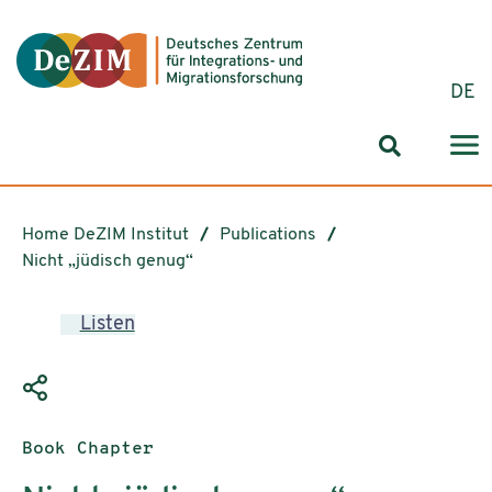
Jump to ReadSpeaker webReader
Jump to content
Jump to navigation
Jump to cookie settings
DE
Search for
Home DeZIM Institut
Publications
Nicht „jüdisch genug“
Listen
Publication type:
Book Chapter