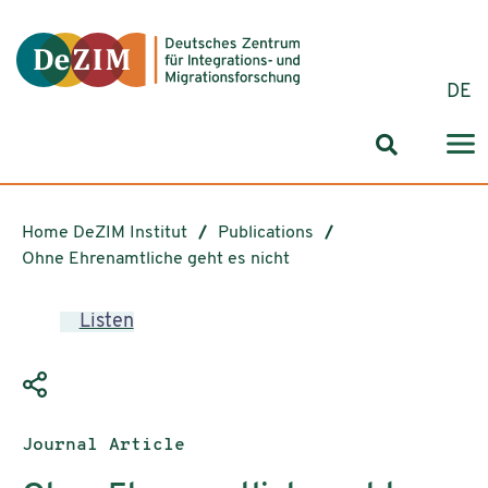
Jump to ReadSpeaker webReader
Jump to content
Jump to navigation
Jump to cookie settings
DE
Search for
Home DeZIM Institut
Publications
Ohne Ehrenamtliche geht es nicht
Listen
Publication type:
Journal Article