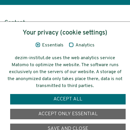
Content
Your privacy (cookie settings)
Legal Notice
Essentials
Analytics
Privacy
dezim-institut.de uses the web analytics service
Accessibility
Matomo to optimize the website. The software runs
exclusively on the servers of our website. A storage of
© 2026 Deutsches Zentrum für
the anonymized data only takes place there, data is not
Integrations-
transmitted to third parties.
und Migrationsforschung DeZIM e.V.
ACCEPT ALL
Funding
ACCEPT ONLY ESSENTIAL
SAVE AND CLOSE