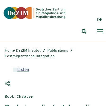
Jump to ReadSpeaker webReader
Jump to content
Jump to navigation
Jump to cookie settings
DE
Search for
Home DeZIM Institut
Publications
Postmigrantische Integration
Listen
Publication type:
Book Chapter