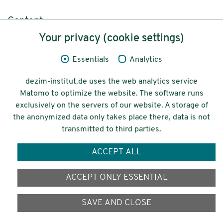
Content
Your privacy (cookie settings)
Legal Notice
Essentials
Analytics
Privacy
dezim-institut.de uses the web analytics service
Accessibility
Matomo to optimize the website. The software runs
exclusively on the servers of our website. A storage of
© 2026 Deutsches Zentrum für
the anonymized data only takes place there, data is not
Integrations-
transmitted to third parties.
und Migrationsforschung DeZIM e.V.
ACCEPT ALL
Funding
ACCEPT ONLY ESSENTIAL
SAVE AND CLOSE