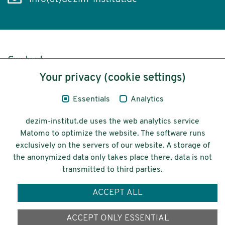
Content
Your privacy (cookie settings)
Legal Notice
Essentials
Analytics
Privacy
dezim-institut.de uses the web analytics service
Accessibility
Matomo to optimize the website. The software runs
exclusively on the servers of our website. A storage of
© 2026 Deutsches Zentrum für
the anonymized data only takes place there, data is not
Integrations-
transmitted to third parties.
und Migrationsforschung DeZIM e.V.
ACCEPT ALL
Funding
ACCEPT ONLY ESSENTIAL