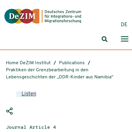
Jump to ReadSpeaker webReader
Jump to content
Jump to navigation
Jump to cookie settings
DE
Search for
Home DeZIM Institut
Publications
Praktiken der Grenzbearbeitung in den
Lebensgeschichten der „DDR-Kinder aus Namibia“
Listen
Publication type:
Journal Article 4