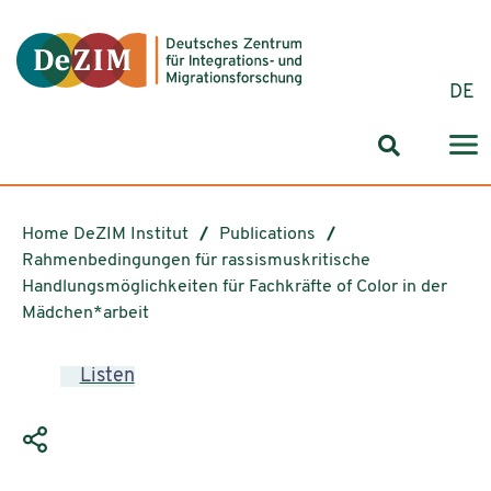
Jump to ReadSpeaker webReader
Jump to content
Jump to navigation
Jump to cookie settings
DE
Search for
Home DeZIM Institut
Publications
Rahmenbedingungen für rassismuskritische
Handlungsmöglichkeiten für Fachkräfte of Color in der
Mädchen*arbeit
Listen