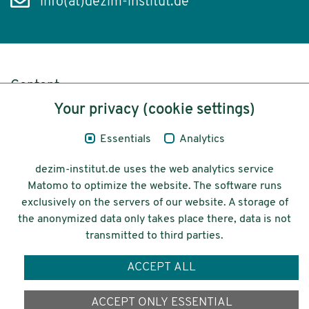
info(at)dezim-institut.de
Content
Your privacy (cookie settings)
Legal Notice
Essentials
Analytics
Privacy
dezim-institut.de uses the web analytics service
Accessibility
Matomo to optimize the website. The software runs
exclusively on the servers of our website. A storage of
© 2026 Deutsches Zentrum für
the anonymized data only takes place there, data is not
Integrations-
transmitted to third parties.
und Migrationsforschung DeZIM e.V.
ACCEPT ALL
Funding
ACCEPT ONLY ESSENTIAL