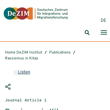
Jump to ReadSpeaker webReader
Jump to content
Jump to navigation
Jump to cookie settings
DE
Search for
Home DeZIM Institut
Publications
Rassismus in Kitas
Listen
Publication type:
Journal Article 1