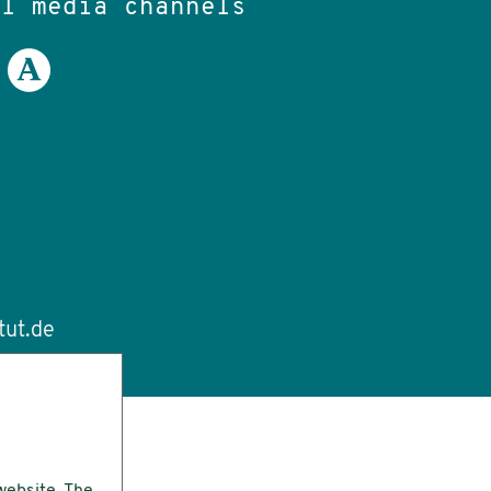
al media channels
tut.de