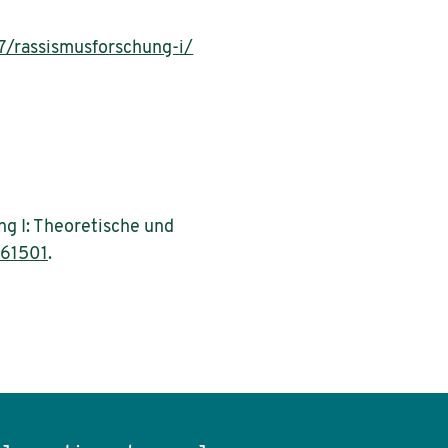
7/rassismusforschung-i/
g I: Theoretische und
61501
.