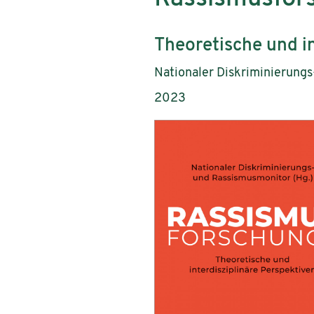
Subtitle:
Theoretische und in
Authors:
Nationaler Diskriminierung
Publication year:
2023