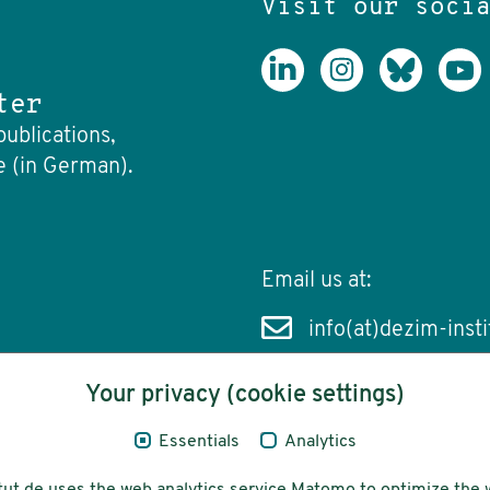
Visit our soci
ter
publications,
e (in German).
Email us at:
info(at)dezim-insti
Your privacy (cookie settings)
Essentials
Analytics
cessibility
Funding