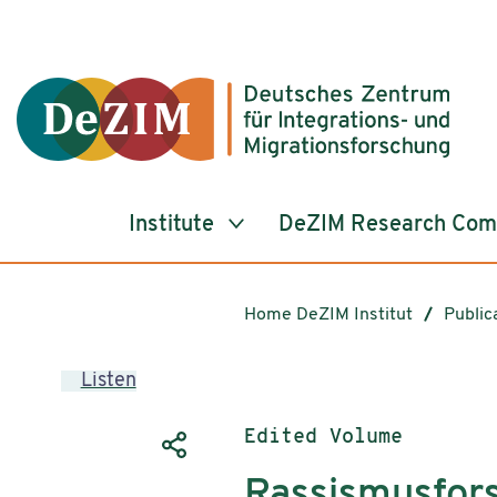
Jump to ReadSpeaker webReader
Jump to content
Jump to navigation
Jump to cookie settings
Institute
DeZIM Research Co
Home DeZIM Institut
Public
Listen
Publication type:
Edited Volume
Rassismusfor