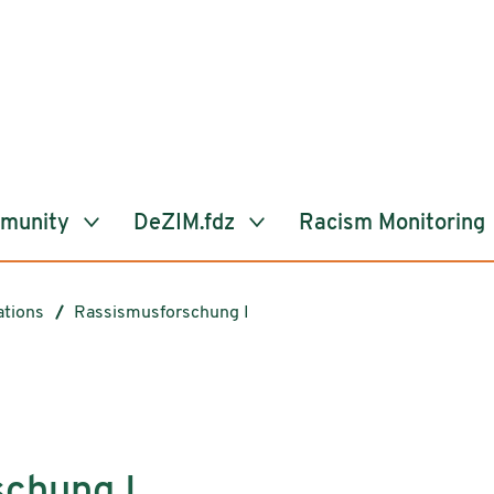
mmunity
DeZIM.fdz
Racism Monitoring
ations
Rassismusforschung I
schung I