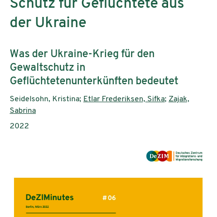
Schutz für Geflüchtete aus
der Ukraine
Subtitle:
Was der Ukraine-Krieg für den
Gewaltschutz in
Geflüchtetenunterkünften bedeutet
Authors:
Seidelsohn, Kristina;
Etlar Frederiksen, Sifka
;
Zajak,
Sabrina
Publication year:
2022