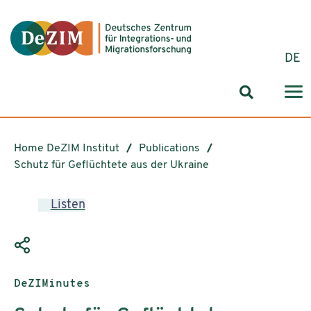
Jump to ReadSpeaker webReader
Jump to content
Jump to navigation
Jump to cookie settings
DE
Search for
Home DeZIM Institut
Publications
Schutz für Geflüchtete aus der Ukraine
Listen
Publication type:
DeZIMinutes