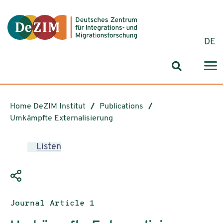
Jump to ReadSpeaker webReader
Jump to content
Jump to navigation
Jump to cookie settings
DE
Search for
Home DeZIM Institut
Publications
Umkämpfte Externalisierung
Listen
Publication type:
Journal Article 1