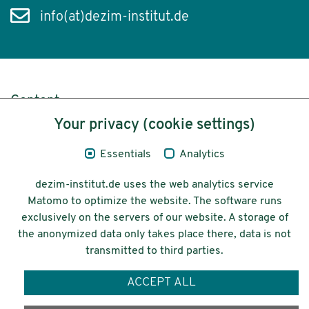
info(at)dezim-institut.de
Content
Your privacy (cookie settings)
Legal Notice
Essentials
Analytics
Privacy
dezim-institut.de uses the web analytics service
Accessibility
Matomo to optimize the website. The software runs
exclusively on the servers of our website. A storage of
© 2026 Deutsches Zentrum für
the anonymized data only takes place there, data is not
Integrations-
transmitted to third parties.
und Migrationsforschung DeZIM e.V.
ACCEPT ALL
Funding