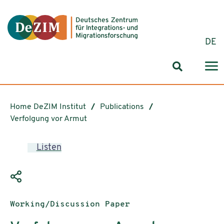
Jump to ReadSpeaker webReader
Jump to content
Jump to navigation
Jump to cookie settings
DE
Search for
Home DeZIM Institut
Publications
Verfolgung vor Armut
Listen
Publication type:
Working/Discussion Paper