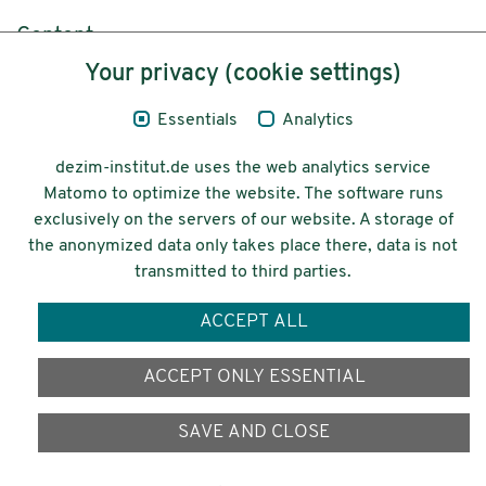
Content
Your privacy (cookie settings)
Legal Notice
Essentials
Analytics
Privacy
dezim-institut.de uses the web analytics service
Accessibility
Matomo to optimize the website. The software runs
exclusively on the servers of our website. A storage of
© 2026 Deutsches Zentrum für
the anonymized data only takes place there, data is not
Integrations-
transmitted to third parties.
und Migrationsforschung DeZIM e.V.
ACCEPT ALL
Funding
ACCEPT ONLY ESSENTIAL
SAVE AND CLOSE