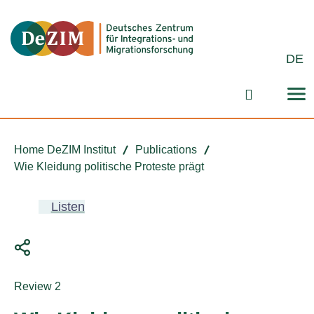
Jump to ReadSpeaker webReader
Jump to content
Jump to navigation
Jump to cookie settings
DE
Search fo
Home DeZIM Institut
Publications
Wie Kleidung politische Proteste prägt
Listen
Publication type:
Review 2