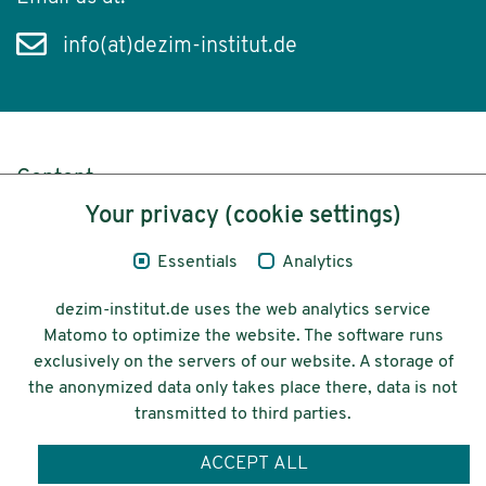
info(at)dezim-institut.de
Content
Your privacy (cookie settings)
Legal Notice
Essentials
Analytics
Privacy
dezim-institut.de uses the web analytics service
Accessibility
Matomo to optimize the website. The software runs
exclusively on the servers of our website. A storage of
© 2026 Deutsches Zentrum für
the anonymized data only takes place there, data is not
Integrations-
transmitted to third parties.
und Migrationsforschung DeZIM e.V.
ACCEPT ALL
Funding