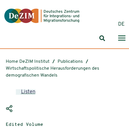
Jump to ReadSpeaker webReader
Jump to content
Jump to navigation
Jump to cookie settings
DE
Search for
Home DeZIM Institut
Publications
Wirtschaftspolitische Herausforderungen des
demografischen Wandels
Listen
Publication type:
Edited Volume