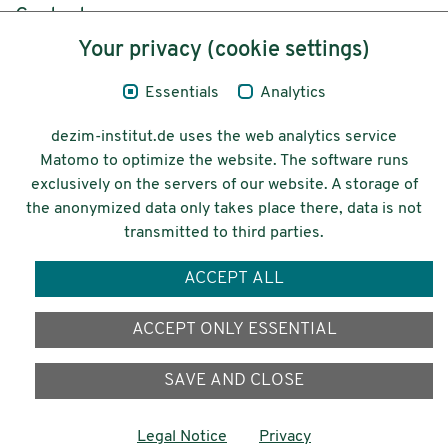
Content
Your privacy (cookie settings)
Legal Notice
Essentials
Analytics
Privacy
dezim-institut.de uses the web analytics service
Accessibility
Matomo to optimize the website. The software runs
exclusively on the servers of our website. A storage of
© 2026 Deutsches Zentrum für
the anonymized data only takes place there, data is not
Integrations-
transmitted to third parties.
und Migrationsforschung DeZIM e.V.
ACCEPT ALL
Funding
ACCEPT ONLY ESSENTIAL
SAVE AND CLOSE
Legal Notice
Privacy