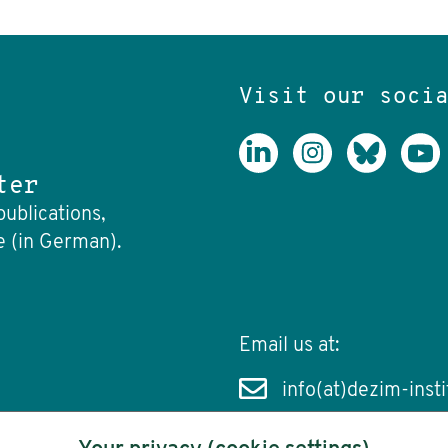
Visit our soci
ter
publications,
e (in German).
Email us at:
info(at)dezim-insti