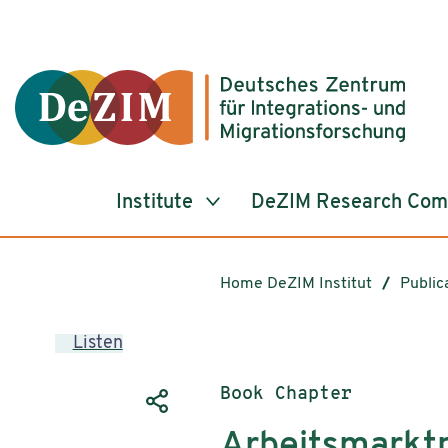
Jump to ReadSpeaker webReader
Jump to content
Jump to navigation
Jump to cookie settings
Institute
DeZIM Research Co
Home DeZIM Institut
Public
Listen
Publication type:
Book Chapter
Arbeitsmarktp