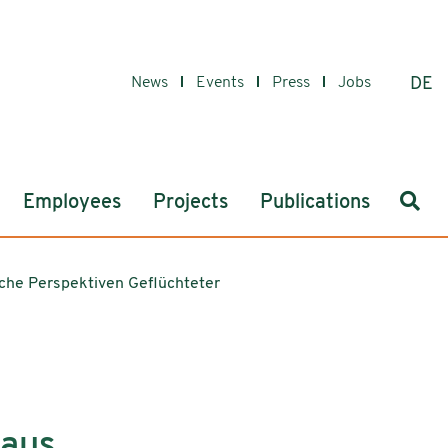
News
Events
Press
Jobs
DE
Sear
Employees
Projects
Publications
liche Perspektiven Geflüchteter
aus,