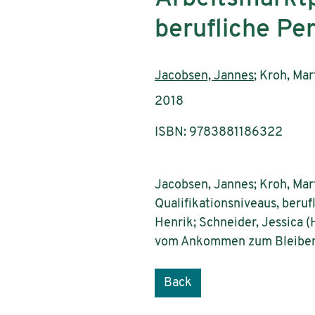
berufliche Pe
Authors:
Jacobsen, Jannes
; Kroh, Mar
Publication year:
2018
ISBN: 9783881186322
Jacobsen, Jannes; Kroh, Mart
Qualifikationsniveaus, berufl
Henrik; Schneider, Jessica 
vom Ankommen zum Bleiben. B
Back