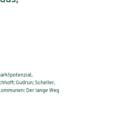
marktpotenzial,
chhoff; Gudrun; Scheller,
n Kommunen: Der lange Weg