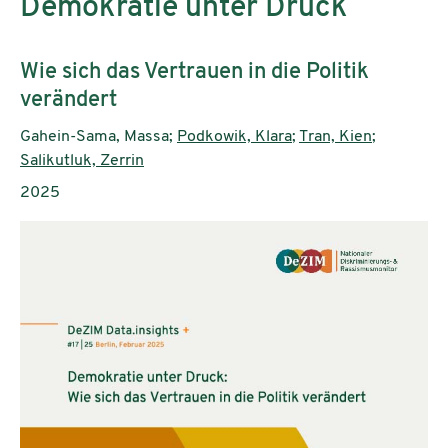
Demokratie unter Druck
Subtitle:
Wie sich das Vertrauen in die Politik
verändert
Authors:
Gahein-Sama, Massa;
Podkowik, Klara
;
Tran, Kien
;
Salikutluk, Zerrin
Publication year:
2025