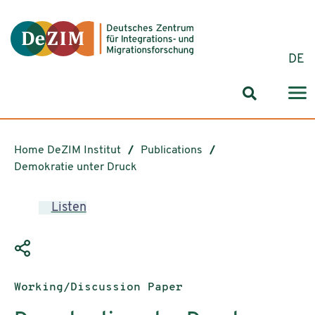
Jump to ReadSpeaker webReader
Jump to content
Jump to navigation
Jump to cookie settings
DE
Search for
Home DeZIM Institut
Publications
Demokratie unter Druck
Listen
Publication type:
Working/Discussion Paper