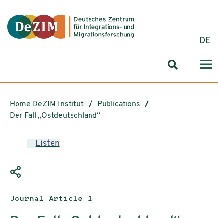
Jump to ReadSpeaker webReader
Jump to content
Jump to navigation
Jump to cookie settings
DE
Search for
Home DeZIM Institut
Publications
Der Fall „Ostdeutschland“
Listen
Publication type:
Journal Article 1