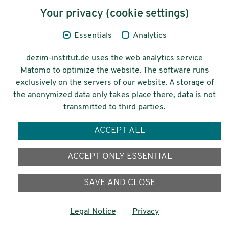
Your privacy (cookie settings)
Legal Notice
Essentials
Analytics
Privacy
dezim-institut.de uses the web analytics service
Accessibility
Matomo to optimize the website. The software runs
exclusively on the servers of our website. A storage of
© 2026 Deutsches Zentrum für
the anonymized data only takes place there, data is not
Integrations-
transmitted to third parties.
und Migrationsforschung DeZIM e.V.
ACCEPT ALL
Funding
ACCEPT ONLY ESSENTIAL
SAVE AND CLOSE
Legal Notice
Privacy