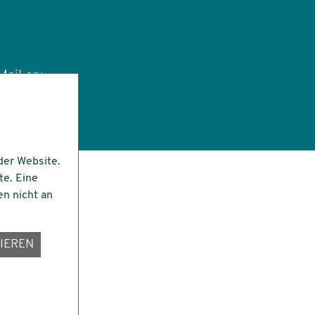
ail an:
tut.de
der Website.
te. Eine
en nicht an
IEREN