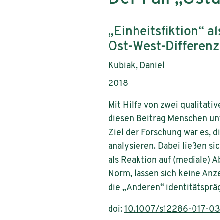
Untertitel:
„Einheitsfiktion“ a
Ost-West-Differenz
AutorInnen:
Kubiak, Daniel
Publikationsjahr:
2018
Mit Hilfe von zwei qualitat
diesen Beitrag Menschen un
Ziel der Forschung war es, 
analysieren. Dabei ließen si
als Reaktion auf (mediale) 
Norm, lassen sich keine Anze
die „Anderen“ identitätsprä
doi:
10.1007/s12286-017-03