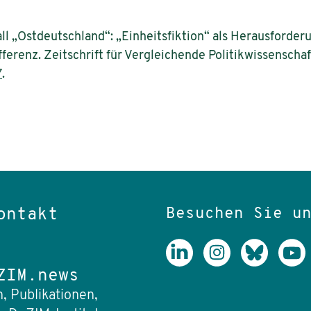
all „Ostdeutschland“: „Einheitsfiktion“ als Herausforder
ferenz. Zeitschrift für Vergleichende Politikwissenschaft
7
.
Besuchen Sie u
ontakt
ZIM.news
, Publikationen,