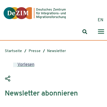
Zum ReadSpeaker webReader springen
Zum Inhalt springen
Zur Navigation springen
Zu Cookie-Einstellungen springen
EN
Suchformul
Startseite
Presse
Newsletter
Vorlesen
Newsletter abonnieren