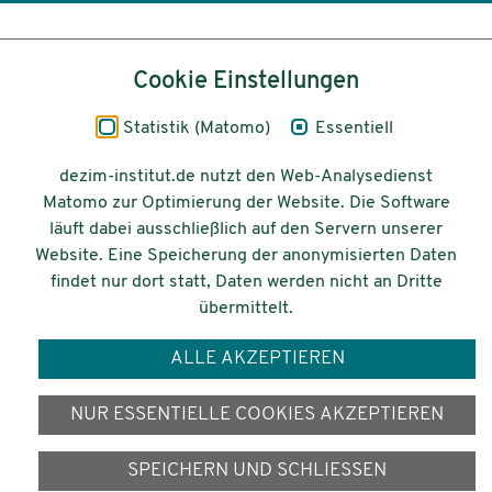
Inhalt
Cookie Einstellungen
Impressum
Statistik (Matomo)
Essentiell
Datenschutz
dezim-institut.de nutzt den Web-Analysedienst
Matomo zur Optimierung der Website. Die Software
Barrierefreiheit
läuft dabei ausschließlich auf den Servern unserer
Website. Eine Speicherung der anonymisierten Daten
© 2026 Deutsches Zentrum für
findet nur dort statt, Daten werden nicht an Dritte
Integrations-
übermittelt.
und Migrationsforschung DeZIM e.V.
ALLE AKZEPTIEREN
Gefördert vom
NUR ESSENTIELLE COOKIES AKZEPTIEREN
SPEICHERN UND SCHLIESSEN