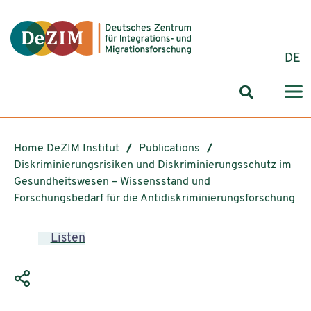
Jump to ReadSpeaker webReader
Jump to content
Jump to navigation
Jump to cookie settings
DE
Search for
Home DeZIM Institut
Publications
Diskriminierungsrisiken und Diskriminierungsschutz im
Gesundheitswesen – Wissensstand und
Forschungsbedarf für die Antidiskriminierungsforschung
Listen