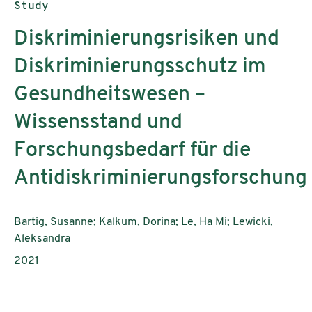
Publication type:
Study
Diskriminierungsrisiken und
Diskriminierungsschutz im
Gesundheitswesen –
Wissensstand und
Forschungsbedarf für die
Antidiskriminierungsforschung
Authors:
Bartig, Susanne; Kalkum, Dorina; Le, Ha Mi; Lewicki,
Aleksandra
Publication year:
2021