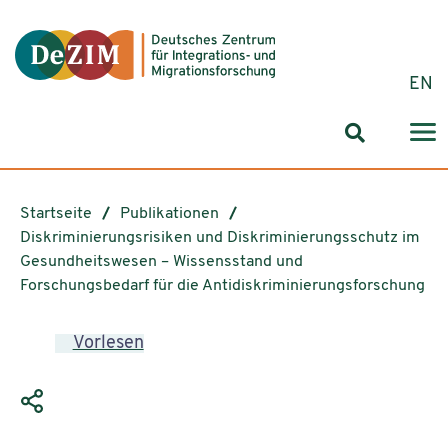
Zum ReadSpeaker webReader springen
Zum Inhalt springen
Zur Navigation springen
Zu Cookie-Einstellungen springen
EN
Suchformul
Startseite
Publikationen
Diskriminierungsrisiken und Diskriminierungsschutz im
Gesundheitswesen – Wissensstand und
Forschungsbedarf für die Antidiskriminierungsforschung
Vorlesen