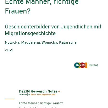
Echte Männer, richtige
Frauen?
Subtitle:
Geschlechterbilder von Jugendlichen mit
Migrationsgeschichte
Authors:
Nowicka, Magdalena
;
Wojnicka, Katarzyna
Publication year:
2021