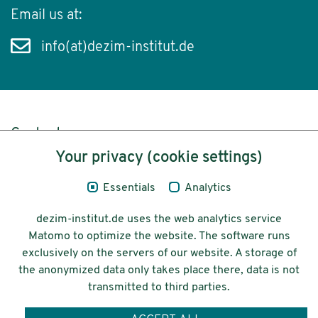
Email us at:
info(at)dezim-institut.de
Content
Your privacy (cookie settings)
Legal Notice
Essentials
Analytics
Privacy
dezim-institut.de uses the web analytics service
Accessibility
Matomo to optimize the website. The software runs
exclusively on the servers of our website. A storage of
© 2026 Deutsches Zentrum für
the anonymized data only takes place there, data is not
Integrations-
transmitted to third parties.
und Migrationsforschung DeZIM e.V.