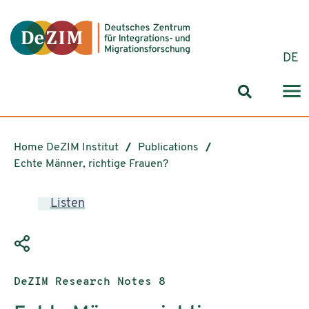
Jump to ReadSpeaker webReader
Jump to content
Jump to navigation
Jump to cookie settings
DE
Search for
Home DeZIM Institut
Publications
Echte Männer, richtige Frauen?
Listen
Publication type:
DeZIM Research Notes 8