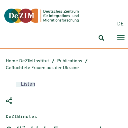
Jump to ReadSpeaker webReader
Jump to content
Jump to navigation
Jump to cookie settings
DE
Search for
Home DeZIM Institut
Publications
Geflüchtete Frauen aus der Ukraine
Listen
Publication type:
DeZIMinutes