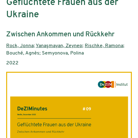
Geflüchtete Frauen aus der
Ukraine
Subtitle:
Zwischen Ankommen und Rückkehr
Authors:
Rock, Jonna
;
Yanaşmayan, Zeynep
;
Rischke, Ramona
;
Bouché, Agnès; Semyonova, Polina
Publication year:
2022