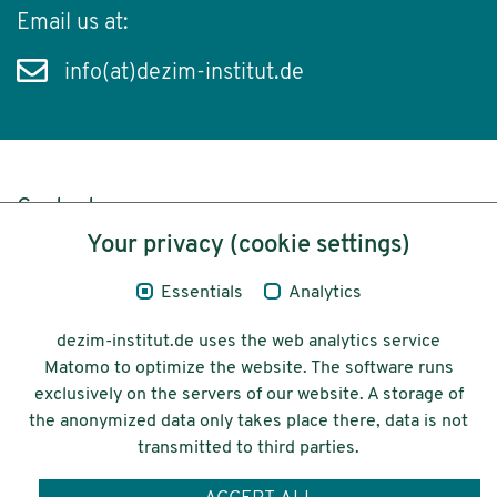
Email us at:
info(at)dezim-institut.de
Content
Your privacy (cookie settings)
Legal Notice
Essentials
Analytics
Privacy
dezim-institut.de uses the web analytics service
Accessibility
Matomo to optimize the website. The software runs
exclusively on the servers of our website. A storage of
© 2026 Deutsches Zentrum für
the anonymized data only takes place there, data is not
Integrations-
transmitted to third parties.
und Migrationsforschung DeZIM e.V.