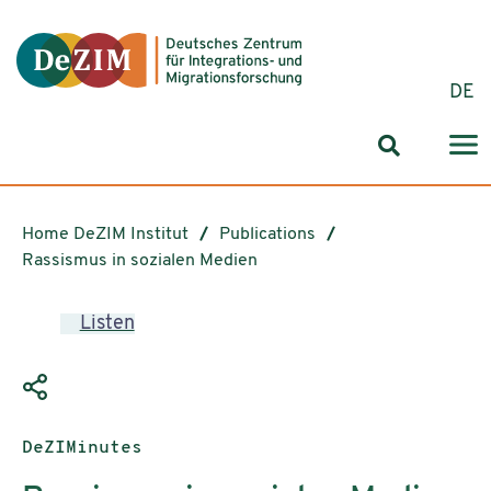
Jump to ReadSpeaker webReader
Jump to content
Jump to navigation
Jump to cookie settings
DE
Search for
Home DeZIM Institut
Publications
Rassismus in sozialen Medien
Listen
Publication type:
DeZIMinutes