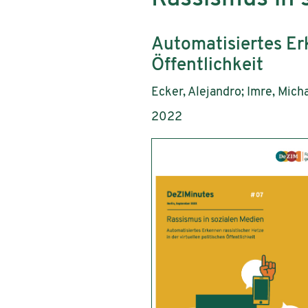
Untertitel:
Automatisiertes Erk
Öffentlichkeit
AutorInnen:
Ecker, Alejandro; Imre, Micha
Publikationsjahr:
2022