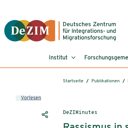
Zum ReadSpeaker webReader springen
Zum Inhalt springen
Zur Navigation springen
Zu Cookie-Einstellungen springen
Institut
Forschungsgeme
Startseite
Publikationen
Vorlesen
Publikationstyp:
DeZIMinutes
Rassismus in 