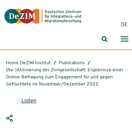
Jump to ReadSpeaker webReader
Jump to content
Jump to navigation
Jump to cookie settings
DE
Search for
Home DeZIM Institut
Publications
(Re-)Aktivierung der Zivilgesellschaft: Ergebnisse einer
Online-Befragung zum Engagement für und gegen
Geflüchtete im November/Dezember 2022
Listen