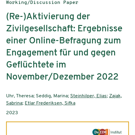
Publication type:
Working/Discussion Paper
(Re-)Aktivierung der
Zivilgesellschaft: Ergebnisse
einer Online-Befragung zum
Engagement für und gegen
Geflüchtete im
November/Dezember 2022
Authors:
Uhr, Theresa; Seddig, Marina;
Steinhilper, Elias
;
Zajak,
Sabrina
;
Etlar Frederiksen, Sifka
Publication year:
2023