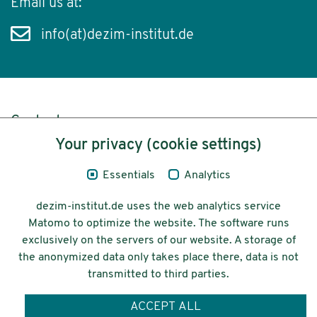
Email us at:
info(at)dezim-institut.de
Content
Your privacy (cookie settings)
Legal Notice
Essentials
Analytics
Privacy
dezim-institut.de uses the web analytics service
Accessibility
Matomo to optimize the website. The software runs
exclusively on the servers of our website. A storage of
© 2026 Deutsches Zentrum für
the anonymized data only takes place there, data is not
Integrations-
transmitted to third parties.
und Migrationsforschung DeZIM e.V.
ACCEPT ALL
Funding